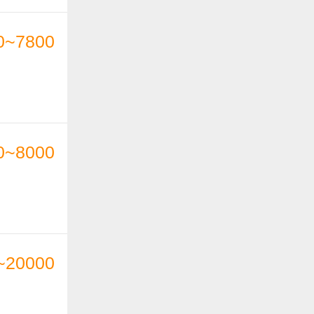
0~7800
0~8000
~20000