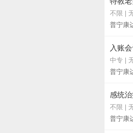
特教老
不限 |
普宁康
入账会
中专 |
普宁康
感统治
不限 |
普宁康