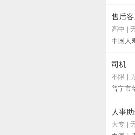
售后客
高中 |
中国人
司机
不限 |
普宁市
人事助
大专 |