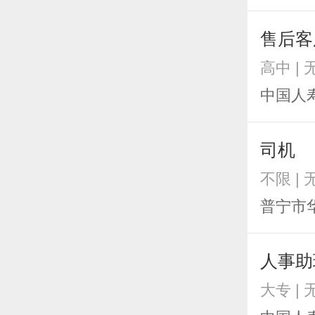
售后客
高中 |
中国人
司机
不限 |
普宁市
人事助
大专 |