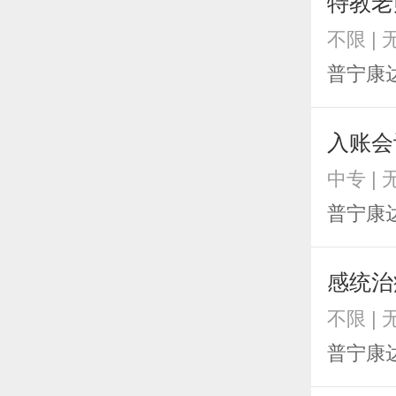
特教老
不限 |
普宁康
入账会
中专 |
普宁康
感统治
不限 |
普宁康