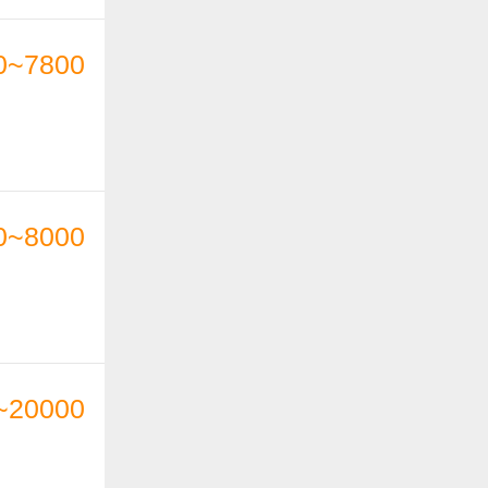
0~7800
0~8000
~20000