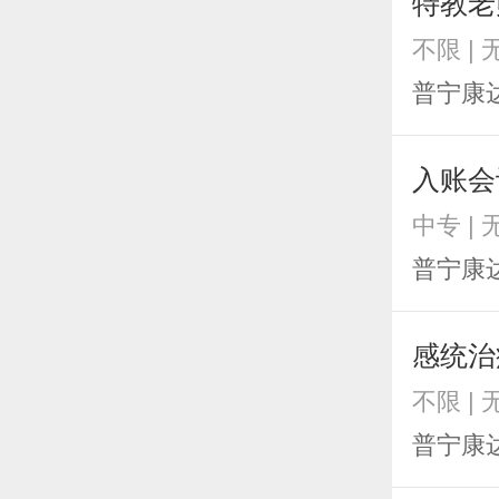
特教老
不限 |
普宁康
入账会
中专 |
普宁康
感统治
不限 |
普宁康