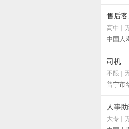
售后客
高中 |
中国人
司机
不限 |
普宁市
人事助
大专 |